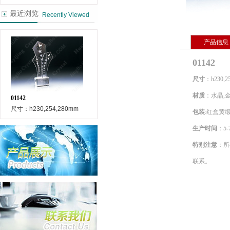
最近浏览
Recently Viewed
产品信息
01142
尺寸
：h230,2
材质
：水晶,
01142
尺寸：h230,254,280mm
包装
:
红盒黄
生产时间
：
5-
特别注意
：
所
联系
。