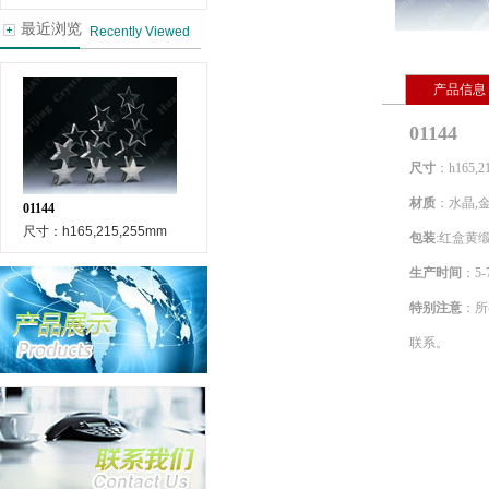
最近浏览
Recently Viewed
产品信息
01144
尺寸
：h165,2
材质
：水晶,
01144
尺寸：h165,215,255mm
包装
:
红盒黄
生产时间
：
5-
特别注意
：
所
联系
。